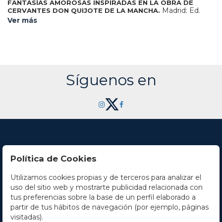
FANTASÍAS AMOROSAS INSPIRADAS EN LA OBRA DE
Madrid: Ed.
CERVANTES DON QUIJOTE DE LA MANCHA.
Guillermo Blázquez, 2005. Folio mayor. Ilustr. con el estado
Ver más
definitivo de 30 litografías de David Zaafra, numeradas y
firmadas a lápiz por el autor, cabeceras, capitales. En rama
con precioso estuche de terciopelo marrón con el plano
anterior estampado. Tiraje de 300 ejemplares.
Síguenos en
Política de Cookies
Utilizamos cookies propias y de terceros para analizar el
Contacto
uso del sitio web y mostrarte publicidad relacionada con
tus preferencias sobre la base de un perfil elaborado a
Horario
partir de tus hábitos de navegación (por ejemplo, páginas
visitadas).
La empresa