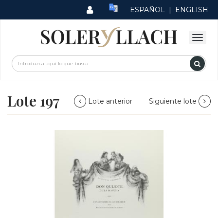
ESPAÑOL
|
ENGLISH
Lote 197
Lote anterior
Siguiente lote