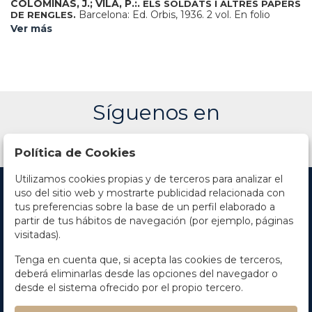
COLOMINAS, J.; VILA, P.:.
ELS SOLDATS I ALTRES PAPERS
Barcelona: Ed. Orbis, 1936. 2 vol. En folio
DE RENGLES.
menor. I: 216 p. + XLVIII p. con un catálogo adicional. II:
Ver más
Contiene los facímiles a todo color, en C láminas litográficas
numeradas + 2 h., una de ellas de tabla. Dos vol. enc. en
pergamino rígido, corte superior dorado, con sobrecubierta
y presentados en petacas de cartoné. Ejemplar de los XX
numerados en romanos y sobre papel japón.
Síguenos en
Política de Cookies
Utilizamos cookies propias y de terceros para analizar el
uso del sitio web y mostrarte publicidad relacionada con
tus preferencias sobre la base de un perfil elaborado a
partir de tus hábitos de navegación (por ejemplo, páginas
visitadas).
Contacto
Tenga en cuenta que, si acepta las cookies de terceros,
deberá eliminarlas desde las opciones del navegador o
Horario
desde el sistema ofrecido por el propio tercero.
La empresa