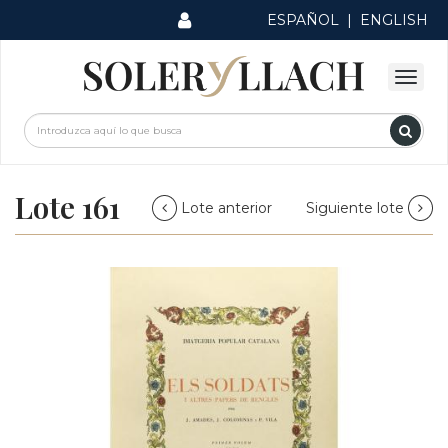
ESPAÑOL
|
ENGLISH
Lote 161
Lote anterior
Siguiente lote