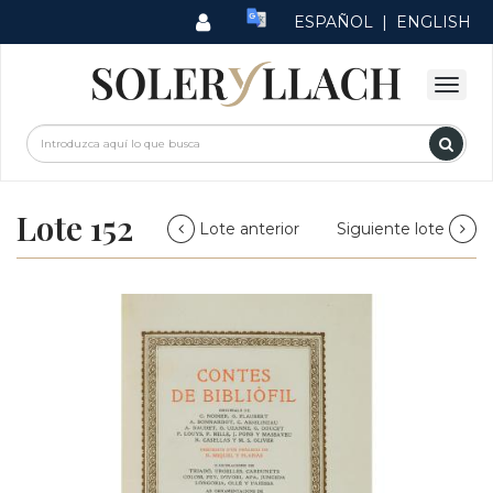
ESPAÑOL
|
ENGLISH
Lote 152
Lote anterior
Siguiente lote