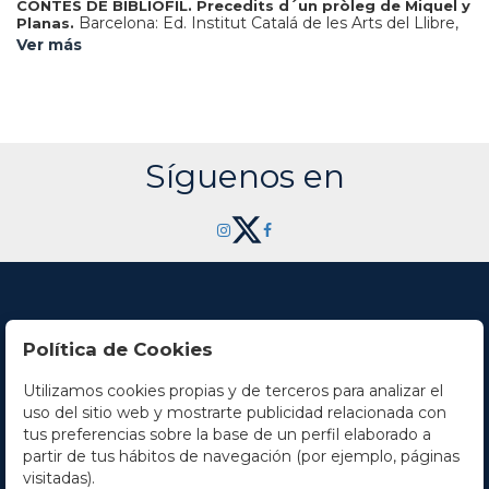
CONTES DE BIBLIÒFIL. Precedits d´un pròleg de Miquel y
Barcelona: Ed. Institut Catalá de les Arts del Llibre,
Planas.
1924. 4º menor. XLIII p. + 359 p., 4 h. Texto en orla
Ver más
tipográfica. Ilustr. con 40 grabados de TRIADO, URGELLES,
CARDUNETS, COLOM, PEY, D´IVORI, APA, JUNCEDA,
LONGORIA, OLLE y PAHISSA. Leve sombra de óxido.
Rústica editorial estampada. Edición numerada y limitada a
350 ejemplares en papel de hilo, intonso.
Síguenos en
Política de Cookies
Utilizamos cookies propias y de terceros para analizar el
Contacto
uso del sitio web y mostrarte publicidad relacionada con
tus preferencias sobre la base de un perfil elaborado a
Horario
partir de tus hábitos de navegación (por ejemplo, páginas
visitadas).
La empresa