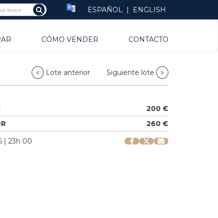
ESPAÑOL
|
ENGLISH
RAR
CÓMO VENDER
CONTACTO
Lote anterior
Siguiente lote
a
200 €
OR
260 €
 | 23h 00