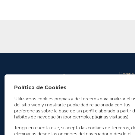
Horario
De lunes 
Política de Cookies
De 9.00 
En Madrid
y de 14.3
+34 91 077 32 36
Utilizamos cookies propias y de terceros para analizar el u
info@soleryllach.com
Viernes:
del sitio web y mostrarte publicidad relacionada con tus
De 8.30 
preferencias sobre la base de un perfil elaborado a partir 
En Barcelona
hábitos de navegación (por ejemplo, páginas visitadas).
Beethoven 13
08021 Barcelona
+34 93 201 87 33
Tenga en cuenta que, si acepta las cookies de terceros, d
info@soleryllach.com
eliminarlas desde las opciones del navegador o desde el