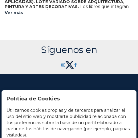
APLICADAS).
LOTE VARIADO SOBRE ARQUITECTURA,
Los libros que integran
PINTURA Y ARTES DECORATIVAS.
este lote son: INCLÁN, APUNTES PARA LA HISTORIA DE
Ver más
LA ARQUITECTURA (1833); MARTINEZ: DISCURSOS
PRACTICABLES DEL NOBÍLISIMO ARTE DE LA PINTURA
(1866); EXPOSICIÓ INTERNACIONAL DEL MOBLE Y
DECORACIO D'INTERIORS (1923); MARTORELL:
INTERIORS, ESTRUCTURES AUTÈNTIQUES
D'HABITACIONS (1923); PUJOLS: EL PINTOR
PIDELASERRA (1934) .
Síguenos en
Política de Cookies
Utilizamos cookies propias y de terceros para analizar el
Contacto
uso del sitio web y mostrarte publicidad relacionada con
tus preferencias sobre la base de un perfil elaborado a
Horario
partir de tus hábitos de navegación (por ejemplo, páginas
visitadas).
La empresa