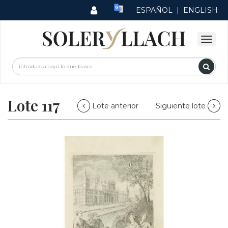
ESPAÑOL
|
ENGLISH
Lote 117
Lote anterior
Siguiente lote