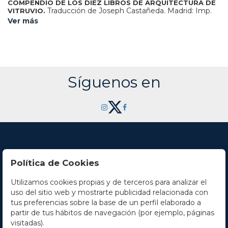
COMPENDIO DE LOS DIEZ LIBROS DE ARQUITECTURA DE
Traducción de Joseph Castañeda. Madrid: Imp.
VITRUVIO.
Gabriel Ramirez, 1761. 8º mayor. Frontis grabado + 8 h. + 133
Ver más
p. + 1 h. + 11 lám. (una plegada), fuera de texto con una hoja
explicativa cada una.
Síguenos en
Política de Cookies
Utilizamos cookies propias y de terceros para analizar el
Contacto
uso del sitio web y mostrarte publicidad relacionada con
tus preferencias sobre la base de un perfil elaborado a
Horario
partir de tus hábitos de navegación (por ejemplo, páginas
visitadas).
La empresa