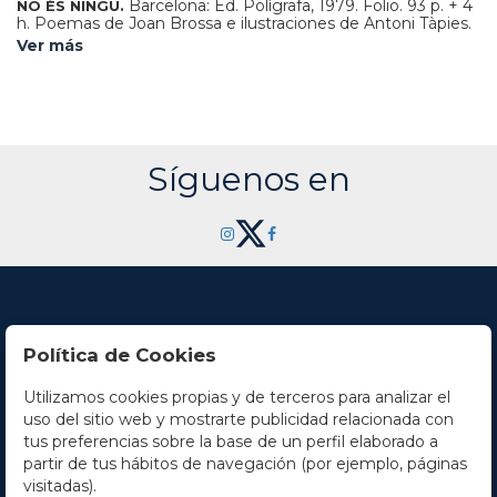
Barcelona: Ed. Polígrafa, 1979. Folio. 93 p. + 4
NO ÉS NINGÚ.
h. Poemas de Joan Brossa e ilustraciones de Antoni Tàpies.
La "suite" de dibujos realizada de 1950 a 1951 (p. 65 a 95),
Ver más
lleva por título "Historia Natural". Enc. en tela decorada con
una obra en relieve en la cubierta posterior de Tàpies. Tiraje
limitado de 500 ejemplares de lujo, numerados y firmados a
lápiz por ambos autores.
Síguenos en
Política de Cookies
Utilizamos cookies propias y de terceros para analizar el
Contacto
uso del sitio web y mostrarte publicidad relacionada con
tus preferencias sobre la base de un perfil elaborado a
Horario
partir de tus hábitos de navegación (por ejemplo, páginas
visitadas).
La empresa