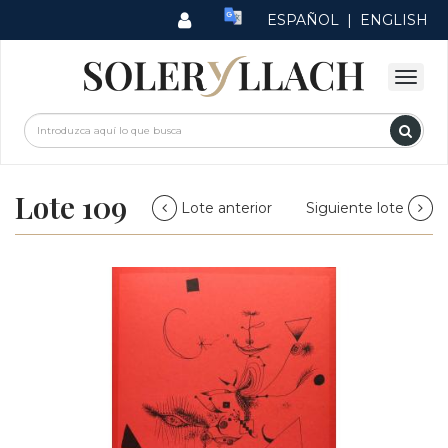
ESPAÑOL
|
ENGLISH
Lote 109
Lote anterior
Siguiente lote