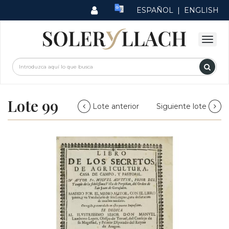
ESPAÑOL
|
ENGLISH
Lote 99
Lote anterior
Siguiente lote