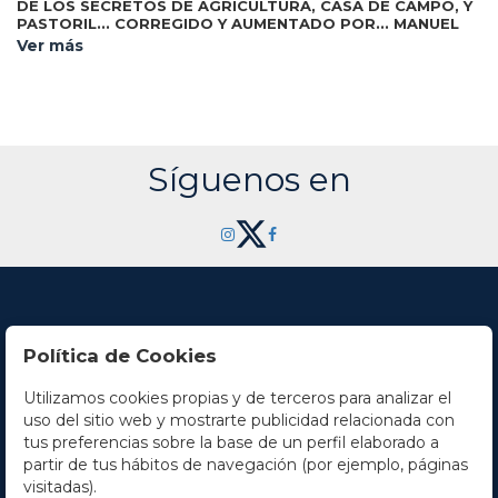
DE LOS SECRETOS DE AGRICULTURA, CASA DE CAMPO, Y
PASTORIL... CORREGIDO Y AUMENTADO POR... MANUEL
Zaragoza: Por Pasqual Bueno, 1703. 8º
LAMBERTO LOPEZ.
Ver más
mayor. 9 h. (incluida la portada en orla xilográfica y un
escudo heráldico calcográfico) + 512 p. y una lám. plegada
con un grabado xilográfico de la rueda perpetua de los años
fértiles. Ex-libris manuscrito en la protadilla. Enc. en
pergamio de época, algo mareado. CCPB 229096-0. Palau
4128.
Síguenos en
Política de Cookies
Utilizamos cookies propias y de terceros para analizar el
Contacto
uso del sitio web y mostrarte publicidad relacionada con
tus preferencias sobre la base de un perfil elaborado a
Horario
partir de tus hábitos de navegación (por ejemplo, páginas
visitadas).
La empresa