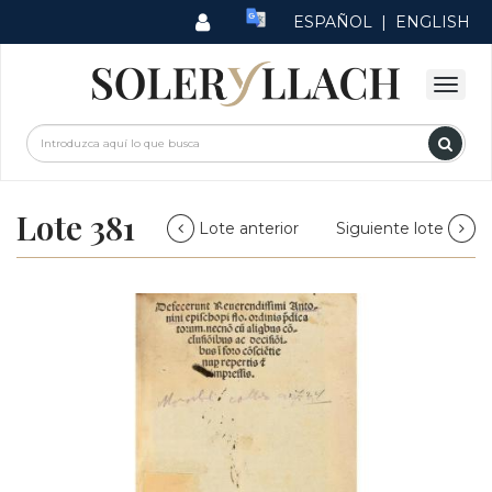
ESPAÑOL
|
ENGLISH
Lote 381
Lote anterior
Siguiente lote