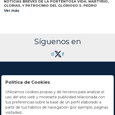
NOTICIAS BREVES DE LA PORTENTOSA VIDA, MARTYRIO,
GLORIAS, Y PATROCINIO DEL GLORIOSO S. PEDRO
MARTYR, DE LA ORDEN DE PREDICADORES, IQUISIDOR
Ver más
Valencia: Imp. Antonio Bordazar, 1724. 8º
ZELOSISIMO...
mayor. 18 h. + grabado del santo + 472 p. Cabeceras y
capitales xilográficas. Apostillas marginales. Galerías a lo
largo de la obra. Enc. en pergamino de época. Palau 61690.
Síguenos en
Política de Cookies
Utilizamos cookies propias y de terceros para analizar el
Contacto
uso del sitio web y mostrarte publicidad relacionada con
tus preferencias sobre la base de un perfil elaborado a
Horario
partir de tus hábitos de navegación (por ejemplo, páginas
visitadas).
La empresa