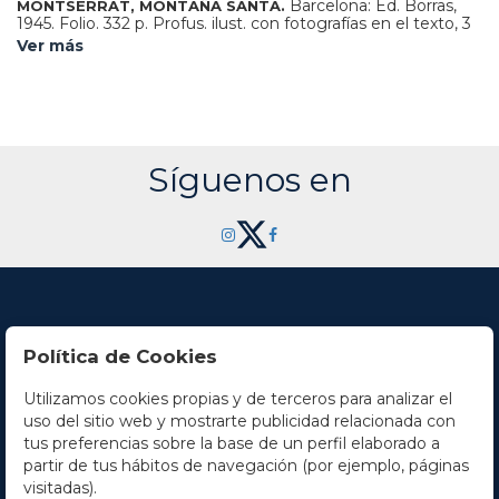
Barcelona: Ed. Borras,
MONTSERRAT, MONTAÑA SANTA.
1945. Folio. 332 p. Profus. ilust. con fotografías en el texto, 3
lám. al aguafuerte de Ramón Capmany, 6 dibujos de Marta
Ver más
Ribas, 2 dibujos originales de José Barranco y 6
cuatricomías. Enc. en plena piel decorado con hierros en
ambos planos, corte superior dorado. Presentado en una
petaca de cuero con hierros secos, muy rozada. Ejemplar
numerado de una edición de 487 sobre papel de hilo.
Síguenos en
Política de Cookies
Utilizamos cookies propias y de terceros para analizar el
Contacto
uso del sitio web y mostrarte publicidad relacionada con
tus preferencias sobre la base de un perfil elaborado a
Horario
partir de tus hábitos de navegación (por ejemplo, páginas
visitadas).
La empresa