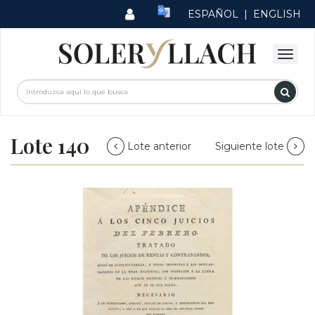
ESPAÑOL
|
ENGLISH
Lote 140
Lote anterior
Siguiente lote