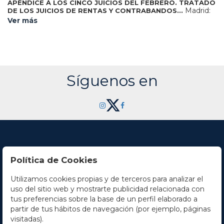
APÉNDICE Á LOS CINCO JUICIOS DEL FEBRERO. TRATADO
Madrid:
DE LOS JUICIOS DE RENTAS Y CONTRABANDOS...
En la oficina de los señores García y Compañía, 1803. 8º
Ver más
mayor. XXX + 407 p. Tenue cerco de humedad en las
últimas p. Mínima galería marginal en la portada, no afecta
texto. Enc. en pergamino rígido de época semidesprendido,
lomera rotulada.
Síguenos en
Política de Cookies
Utilizamos cookies propias y de terceros para analizar el
Contacto
uso del sitio web y mostrarte publicidad relacionada con
tus preferencias sobre la base de un perfil elaborado a
Horario
partir de tus hábitos de navegación (por ejemplo, páginas
visitadas).
La empresa