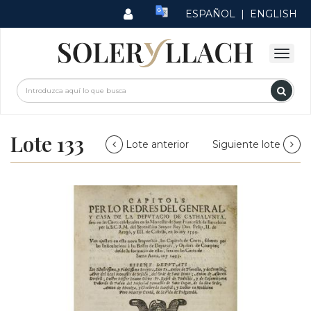
ESPAÑOL
|
ENGLISH
Lote 133
Lote anterior
Siguiente lote