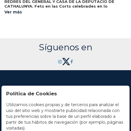
REDRES DEL GENERAL Y CASA DE LA DEPUTACIO DE
CATHALUNYA. Fets en las Corts celebrades en lo
Monestir de Sant Francesch de Barcelona per la S.C.R.M.
Ver más
Barcelona: en casa
del Serenissim Senyor Rey Don Felip,.
Rafel Figuero, 1704. 8º. 12 p. + 218 p. Grabado xilográfico en
portada. [Más:] CAPITOLS DEL GENERAL DEL PRINCIPAT
DE CATHALUNYA... Id.: Estampa de Ioan Pau Marti, 1702. 12
h. + 136 p. + 1 h. Finas galerías en el interior, ocasionales.
Capitales y culs-de-lampe xilografiadas. Enc. en pergamino.
Síguenos en
Política de Cookies
Utilizamos cookies propias y de terceros para analizar el
Contacto
uso del sitio web y mostrarte publicidad relacionada con
tus preferencias sobre la base de un perfil elaborado a
Horario
partir de tus hábitos de navegación (por ejemplo, páginas
visitadas).
La empresa