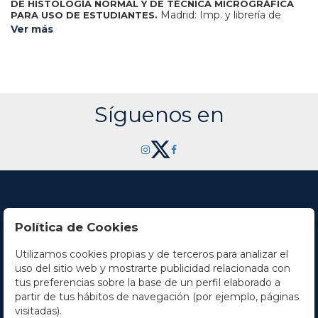
DE HISTOLOGÍA NORMAL Y DE TÉCNICA MICROGRÁFICA
Madrid: Imp. y librería de
PARA USO DE ESTUDIANTES.
Nicolás Moya, 1897. 4º menor. 530 p. Ilustr. con figuras en el
Ver más
texto. Enc. en medio pergamino, puntas, tejuelo. Segunda
edición.
Síguenos en
Política de Cookies
Utilizamos cookies propias y de terceros para analizar el
Contacto
uso del sitio web y mostrarte publicidad relacionada con
tus preferencias sobre la base de un perfil elaborado a
Horario
partir de tus hábitos de navegación (por ejemplo, páginas
visitadas).
La empresa