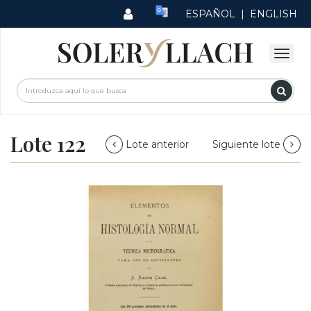
ESPAÑOL
|
ENGLISH
Lote 122
Lote anterior
Siguiente lote