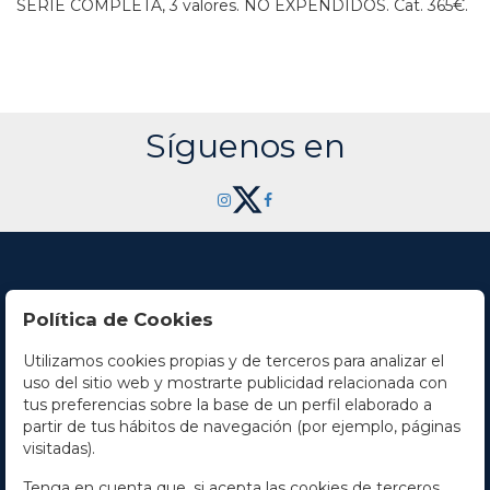
SERIE COMPLETA, 3 valores. NO EXPENDIDOS.
Cat. 365€.
Síguenos en
Política de Cookies
Utilizamos cookies propias y de terceros para analizar el
Contacto
uso del sitio web y mostrarte publicidad relacionada con
tus preferencias sobre la base de un perfil elaborado a
Horario
partir de tus hábitos de navegación (por ejemplo, páginas
visitadas).
La empresa
Tenga en cuenta que, si acepta las cookies de terceros,