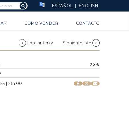
ESPAÑOL
|
ENGLISH
RAR
CÓMO VENDER
CONTACTO
Lote anterior
Siguiente lote
a
75 €
O
25 | 21h 00