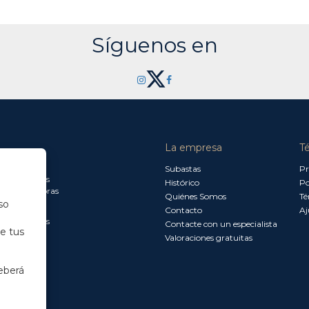
Síguenos en
La empresa
T
a jueves:
Subastas
Pr
a 13.30 horas
Histórico
Po
0 a 18.00 horas
Quiénes Somos
Té
so
Contacto
Aj
a 15.00 horas
Contacte con un especialista
de tus
Valoraciones gratuitas
eberá