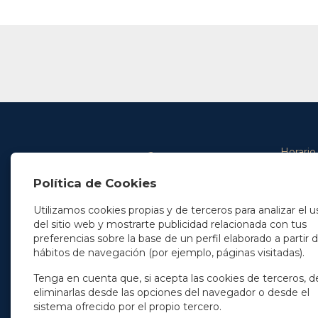
Horario
De lunes 
Política de Cookies
De 9.00 
En Madrid
y de 14.3
+34 91 077 32 36
Utilizamos cookies propias y de terceros para analizar el u
info@soleryllach.com
Viernes:
del sitio web y mostrarte publicidad relacionada con tus
De 8.30 
preferencias sobre la base de un perfil elaborado a partir 
En Barcelona
hábitos de navegación (por ejemplo, páginas visitadas).
Beethoven 13
08021 Barcelona
+34 93 201 87 33
Tenga en cuenta que, si acepta las cookies de terceros, d
info@soleryllach.com
eliminarlas desde las opciones del navegador o desde el
sistema ofrecido por el propio tercero.