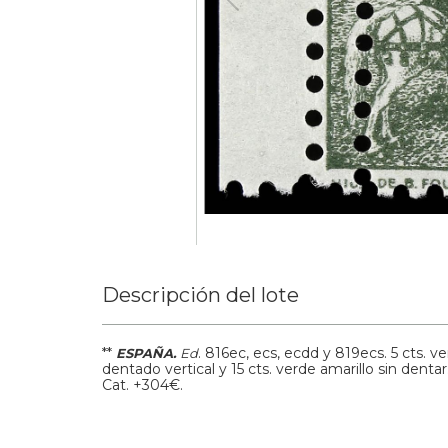
Descripción del lote
**
.
816ec, ecs, ecdd y 819ecs.
5 cts. v
ESPAÑA.
Ed
dentado vertical y 15 cts. verde amarillo sin 
Cat. +304€.