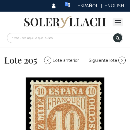
ESPAÑOL
|
ENGLISH
Lote 205
Lote anterior
Siguiente lote