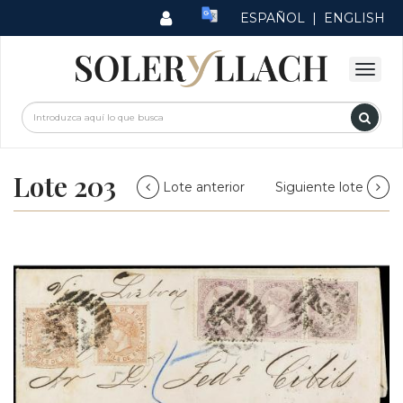
ESPAÑOL
|
ENGLISH
Lote 203
Lote anterior
Siguiente lote