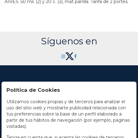
AIRES. 50 mil. (2) y 20 c. (3), mat parrilla. Tarifa de 2 portes.
Síguenos en
Política de Cookies
Utilizamos cookies propias y de terceros para analizar el
Contacto
uso del sitio web y mostrarte publicidad relacionada con
tus preferencias sobre la base de un perfil elaborado a
Horario
partir de tus hábitos de navegación (por ejemplo, páginas
visitadas).
La empresa
Tenga en cuenta que, si acepta las cookies de terceros,