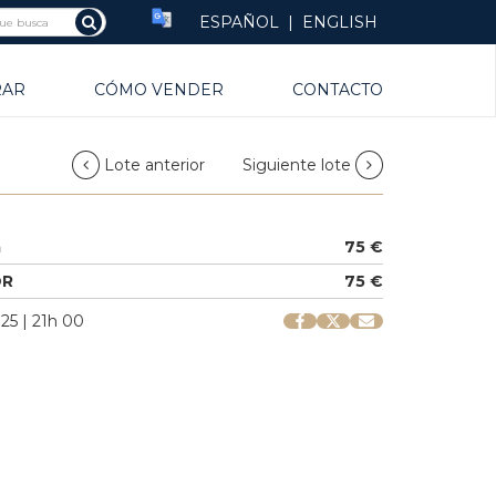
ESPAÑOL
|
ENGLISH
RAR
CÓMO VENDER
CONTACTO
Lote anterior
Siguiente lote
a
75 €
OR
75 €
25 | 21h 00