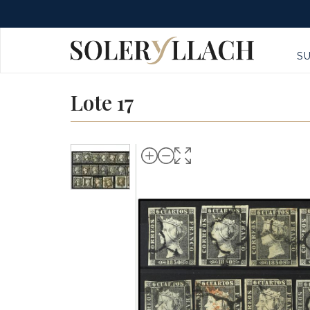
S
Lote 17