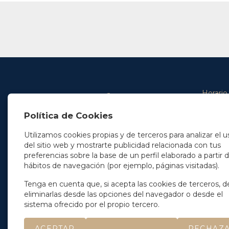
Horario
De lunes 
Política de Cookies
De 9.00 
En Madrid
y de 14.3
+34 91 077 32 36
Utilizamos cookies propias y de terceros para analizar el u
info@soleryllach.com
Viernes:
del sitio web y mostrarte publicidad relacionada con tus
De 8.30 
preferencias sobre la base de un perfil elaborado a partir 
En Barcelona
hábitos de navegación (por ejemplo, páginas visitadas).
Beethoven 13
08021 Barcelona
+34 93 201 87 33
Tenga en cuenta que, si acepta las cookies de terceros, d
info@soleryllach.com
eliminarlas desde las opciones del navegador o desde el
sistema ofrecido por el propio tercero.
ACEPTAR
RECHAZ