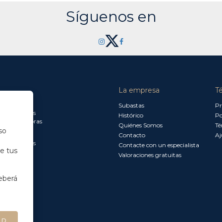
Síguenos en
La empresa
T
a jueves:
Subastas
Pr
a 13.30 horas
Histórico
Po
0 a 18.00 horas
Quiénes Somos
Té
so
Contacto
Aj
a 15.00 horas
Contacte con un especialista
de tus
Valoraciones gratuitas
eberá
AR