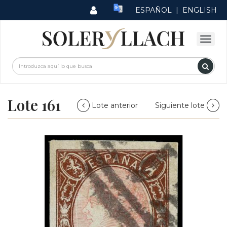
ESPAÑOL
|
ENGLISH
Lote 161
Lote anterior
Siguiente lote