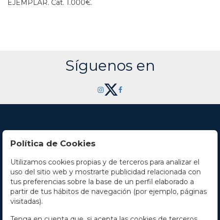
EJEMPLAR.
Cat. 1.000€.
Síguenos en
Política de Cookies
Utilizamos cookies propias y de terceros para analizar el
Contacto
uso del sitio web y mostrarte publicidad relacionada con
tus preferencias sobre la base de un perfil elaborado a
Horario
partir de tus hábitos de navegación (por ejemplo, páginas
visitadas).
La empresa
Tenga en cuenta que, si acepta las cookies de terceros,