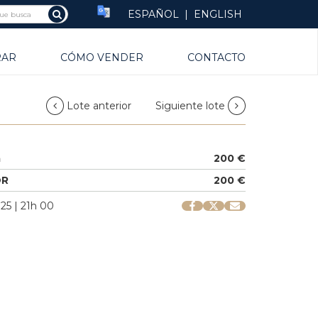
ESPAÑOL
|
ENGLISH
RAR
CÓMO VENDER
CONTACTO
Lote anterior
Siguiente lote
a
200 €
OR
200 €
25 | 21h 00