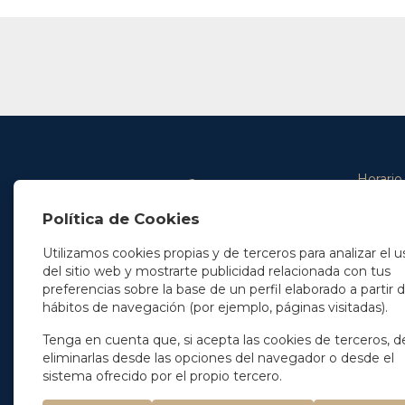
Horario
De lunes 
Política de Cookies
De 9.00 
En Madrid
y de 14.3
+34 91 077 32 36
Utilizamos cookies propias y de terceros para analizar el u
info@soleryllach.com
Viernes:
del sitio web y mostrarte publicidad relacionada con tus
De 8.30 
preferencias sobre la base de un perfil elaborado a partir 
En Barcelona
hábitos de navegación (por ejemplo, páginas visitadas).
Beethoven 13
08021 Barcelona
+34 93 201 87 33
Tenga en cuenta que, si acepta las cookies de terceros, d
info@soleryllach.com
eliminarlas desde las opciones del navegador o desde el
sistema ofrecido por el propio tercero.