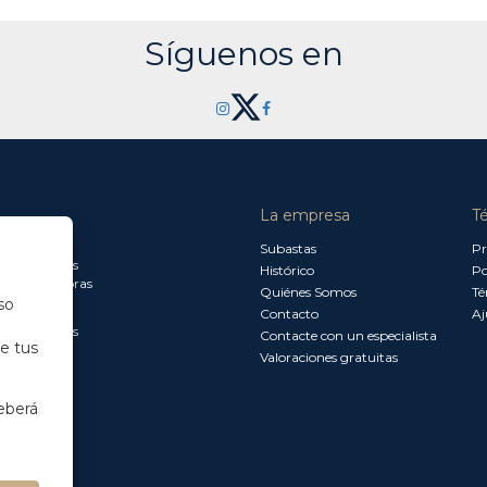
Síguenos en
La empresa
T
a jueves:
Subastas
Pr
a 13.30 horas
Histórico
Po
0 a 18.00 horas
Quiénes Somos
Té
so
Contacto
Aj
a 15.00 horas
Contacte con un especialista
de tus
Valoraciones gratuitas
eberá