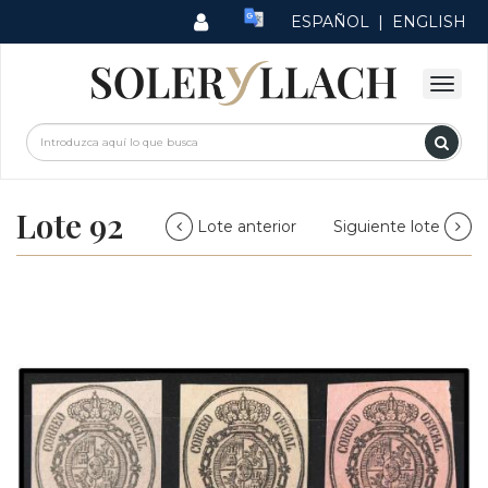
ESPAÑOL
|
ENGLISH
Lote 92
Lote anterior
Siguiente lote