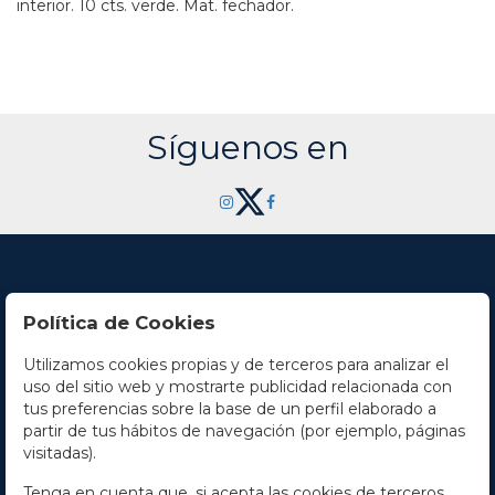
interior. 10 cts. verde. Mat. fechador.
Síguenos en
Política de Cookies
Utilizamos cookies propias y de terceros para analizar el
Contacto
uso del sitio web y mostrarte publicidad relacionada con
tus preferencias sobre la base de un perfil elaborado a
Horario
partir de tus hábitos de navegación (por ejemplo, páginas
visitadas).
La empresa
Tenga en cuenta que, si acepta las cookies de terceros,