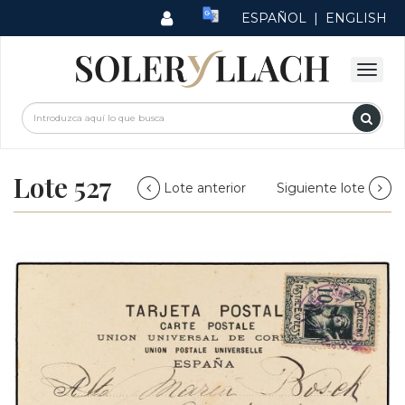
ESPAÑOL
|
ENGLISH
Lote 527
Lote anterior
Siguiente lote