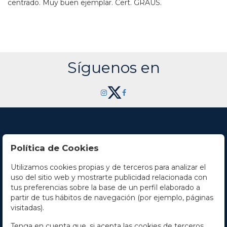
centrado. Muy buen ejemplar. Cert. GRAUS.
Síguenos en
Política de Cookies
Utilizamos cookies propias y de terceros para analizar el
Contacto
uso del sitio web y mostrarte publicidad relacionada con
tus preferencias sobre la base de un perfil elaborado a
Horario
partir de tus hábitos de navegación (por ejemplo, páginas
visitadas).
La empresa
Tenga en cuenta que, si acepta las cookies de terceros,