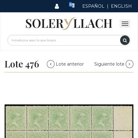
ESPAÑOL
|
ENGLISH
Lote 476
Lote anterior
Siguiente lote