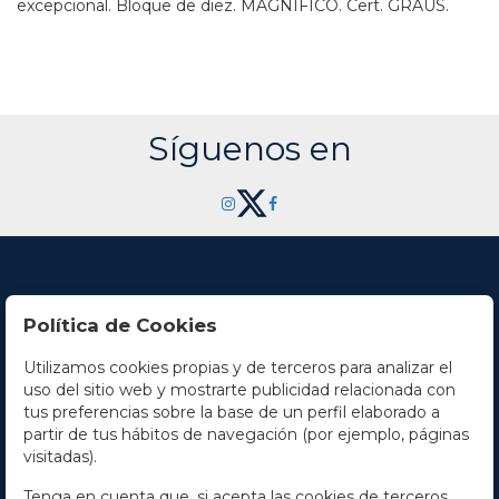
excepcional. Bloque de diez. MAGNÍFICO. Cert. GRAUS.
Síguenos en
Política de Cookies
Utilizamos cookies propias y de terceros para analizar el
Contacto
uso del sitio web y mostrarte publicidad relacionada con
tus preferencias sobre la base de un perfil elaborado a
Horario
partir de tus hábitos de navegación (por ejemplo, páginas
visitadas).
La empresa
Tenga en cuenta que, si acepta las cookies de terceros,