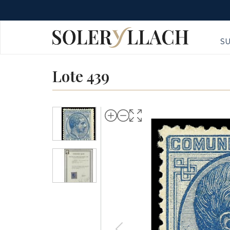
S
Lote 439