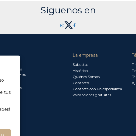
Síguenos en
La empresa
T
a jueves:
Subastas
Pr
a 13.30 horas
Histórico
Po
0 a 18.00 horas
Quiénes Somos
Té
so
Contacto
Aj
a 15.00 horas
Contacte con un especialista
de tus
Valoraciones gratuitas
eberá
AR