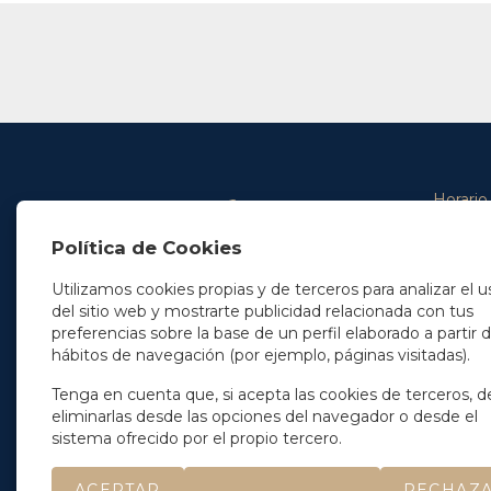
Horario
De lunes 
Política de Cookies
De 9.00 
En Madrid
y de 14.3
+34 91 077 32 36
Utilizamos cookies propias y de terceros para analizar el u
info@soleryllach.com
Viernes:
del sitio web y mostrarte publicidad relacionada con tus
De 8.30 
preferencias sobre la base de un perfil elaborado a partir 
En Barcelona
hábitos de navegación (por ejemplo, páginas visitadas).
Beethoven 13
08021 Barcelona
+34 93 201 87 33
Tenga en cuenta que, si acepta las cookies de terceros, d
info@soleryllach.com
eliminarlas desde las opciones del navegador o desde el
sistema ofrecido por el propio tercero.
ACEPTAR
RECHAZ