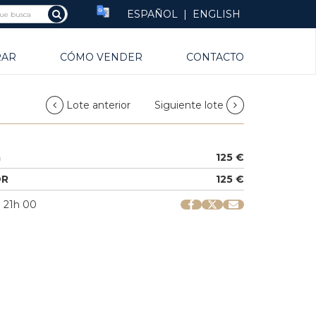
ESPAÑOL
|
ENGLISH
RAR
CÓMO VENDER
CONTACTO
Lote anterior
Siguiente lote
a
125 €
OR
125 €
| 21h 00