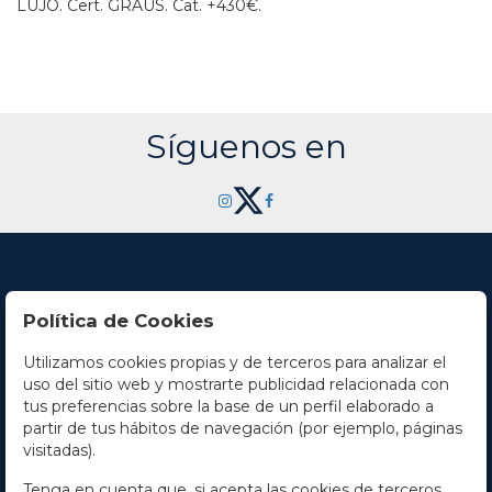
LUJO. Cert. GRAUS.
Cat. +430€.
Síguenos en
Política de Cookies
Utilizamos cookies propias y de terceros para analizar el
Contacto
uso del sitio web y mostrarte publicidad relacionada con
tus preferencias sobre la base de un perfil elaborado a
Horario
partir de tus hábitos de navegación (por ejemplo, páginas
visitadas).
La empresa
Tenga en cuenta que, si acepta las cookies de terceros,