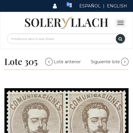
ESPAÑOL
|
ENGLISH
Lote 305
Lote anterior
Siguiente lote