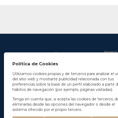
Horario
De lunes 
Política de Cookies
De 9.00 
En Madrid
y de 14.3
+34 91 077 32 36
Utilizamos cookies propias y de terceros para analizar el u
info@soleryllach.com
Viernes:
del sitio web y mostrarte publicidad relacionada con tus
De 8.30 
preferencias sobre la base de un perfil elaborado a partir 
En Barcelona
hábitos de navegación (por ejemplo, páginas visitadas).
Beethoven 13
08021 Barcelona
+34 93 201 87 33
Tenga en cuenta que, si acepta las cookies de terceros, d
info@soleryllach.com
eliminarlas desde las opciones del navegador o desde el
sistema ofrecido por el propio tercero.