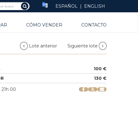
ESPAÑOL
|
ENGLISH
RAR
CÓMO VENDER
CONTACTO
Lote anterior
Siguiente lote
a
100 €
OR
130 €
| 21h 00