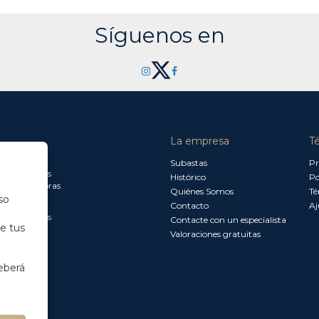
Síguenos en
La empresa
T
a jueves:
Subastas
Pr
a 13.30 horas
Histórico
Po
0 a 18.00 horas
Quiénes Somos
Té
so
Contacto
Aj
a 15.00 horas
Contacte con un especialista
de tus
Valoraciones gratuitas
eberá