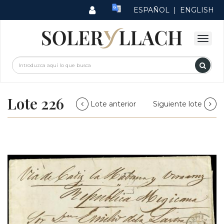
ESPAÑOL
|
ENGLISH
Lote 226
Lote anterior
Siguiente lote