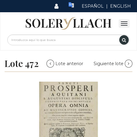
ESPAÑOL
|
ENGLISH
Lote 472
Lote anterior
Siguiente lote