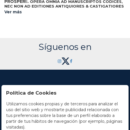
PROSPERI:.
OPERA OMNIA AD MANUSCRIPTOS CODICES,
NEC NON AD EDITIONES ANTIQUIORES & CASTIGATIORES
Parisiis: Joannis Desessartz, 1711. Dos tomos
EMENDATA...
Ver más
en un vol. en folio mayor. 16 h. + 952 col. + 14 h. y 416 col. + 8
h. anotaciones marginales de época, cabeceras y capitales
xilográficas. Fina galería en el margen interior. Enc. en
media piel de época, planos de cartoné, muy rozada,
pérdidas en el lomo y cabezadas rotas.
Síguenos en
Política de Cookies
Utilizamos cookies propias y de terceros para analizar el
Contacto
uso del sitio web y mostrarte publicidad relacionada con
tus preferencias sobre la base de un perfil elaborado a
Horario
partir de tus hábitos de navegación (por ejemplo, páginas
visitadas).
La empresa