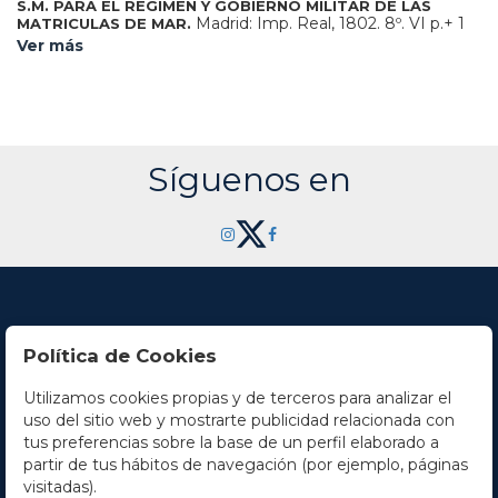
S.M. PARA EL REGIMEN Y GOBIERNO MILITAR DE LAS
Madrid: Imp. Real, 1802. 8º. VI p.+ 1
MATRICULAS DE MAR.
h. + 281 p.+ 1 h. Texto con apostillas marginales manuscritas.
Ver más
Suciedad marginal en la esquina inferior de la obra. Enc. en
plena piel, tejuelo, cortes pintados, planos y cajos
levemente rozados.
Síguenos en
Política de Cookies
Utilizamos cookies propias y de terceros para analizar el
Contacto
uso del sitio web y mostrarte publicidad relacionada con
tus preferencias sobre la base de un perfil elaborado a
Horario
partir de tus hábitos de navegación (por ejemplo, páginas
visitadas).
La empresa