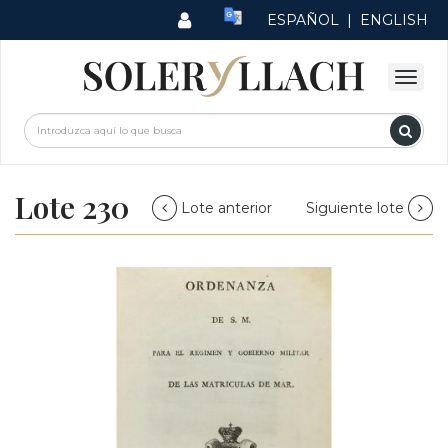
ESPAÑOL
|
ENGLISH
Lote 230
Lote anterior
Siguiente lote