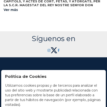
CAPITOLS, Y ACTES DE CORT, FETAS, Y ATORGATS, PER
LA S.C.R. MAGESTAT DEL REY NOSTRE SENYOR DON
CARLOS III REY DE CASTELLA, DE ARAGO, COMTE DE
Ver más
Barcelona:
BARCELONA, & C. Rey de Castella, de Aragó,.
Estampa de Rafel Figuerò, 1706. Folio menor. 6 h. + 196 p.
Capitales y cabeceras xilográficas. Portada ilustrada con
escudo xilográfico. Restauración en alguna punta y de finas
galerías marginales, puntual. Enc. en pergamino de época,
lomera rotulada. Palau 60387.
Síguenos en
Política de Cookies
Utilizamos cookies propias y de terceros para analizar el
Contacto
uso del sitio web y mostrarte publicidad relacionada con
tus preferencias sobre la base de un perfil elaborado a
Horario
partir de tus hábitos de navegación (por ejemplo, páginas
visitadas).
La empresa