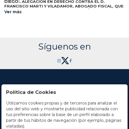
DIEGO:.
ALEGACION EN DERECHO CONTRA EL D.
FRANCISCO MARTI Y VILADAMOR, ABOGADO FISCAL, QUE
Barcelona:
FUE, DE LA BAYLIA GENERAL DE CATALUÑA.
Ver más
Viuda Déu, Impressora de la Baylia General de Cataluña,
1647. 8º mayor. Escudo xilográfico a modo de frontis + 8 h. +
129 p. + 2 h. Cabeceras xilográficas. Texto con apostillas
marginales, algo corto de márgenes. Enc. reciente en plena
piel con hierros dorados en ambos planos, hilos, cantos
cejas, nevios, lomera cuajada, cortes dorados. Escudo en
mosaico de tres colores de piel, en ambos planos, guardas
Síguenos en
de seda. La obra recopila las acusaciones contra el abogado
Francisco Martí y Viladamor, por su adhesión a la ocupación
francesa en 1640. CCPB 489925-3. Palau 54997.
Política de Cookies
Utilizamos cookies propias y de terceros para analizar el
Contacto
uso del sitio web y mostrarte publicidad relacionada con
tus preferencias sobre la base de un perfil elaborado a
Horario
partir de tus hábitos de navegación (por ejemplo, páginas
visitadas).
La empresa