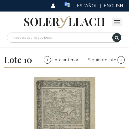
ESPAÑOL
|
ENGLISH
Lote 10
Lote anterior
Siguiente lote