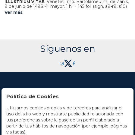
Venetiis: Imo. Bartolameu[m] de Zanis,
ILLUSTRIUM VITAE.
8 de junio de 1496. 4º mayor. 1 h. + 145 fol. (sign. a8-r8, s10)
+ 144 fol. (sign. A8- S8). La primera hoja, sign. a1, es facsímil
Ver más
sobre papel con filigrana. Grabado xilográfico en el primer
folio con la lucha de Teseo y el Minotauro, en orla xilográfica
con decoración floral, remarginación en la parte inferior (sin
efectar caja de texto). Restauración en la punta del folio 8.
Capitales xilográficas. Texto a línea tirada en tipografía
romana. Leve moteado de óxido, ocasional y alguna
antigua anotación manuscrita. Enc. en media piel, planos de
Síguenos en
cartoné, algo rozada, del s. XIX. Es una de las primeras
impresiones de este texto clásico, hasta enconces sólo al
alcance de unos pocos a través de manuscritos de muy
difícil acceso. ISTC ip00834000. Goff P834. HC 13130*.
Política de Cookies
Utilizamos cookies propias y de terceros para analizar el
Contacto
uso del sitio web y mostrarte publicidad relacionada con
tus preferencias sobre la base de un perfil elaborado a
Horario
partir de tus hábitos de navegación (por ejemplo, páginas
visitadas).
La empresa