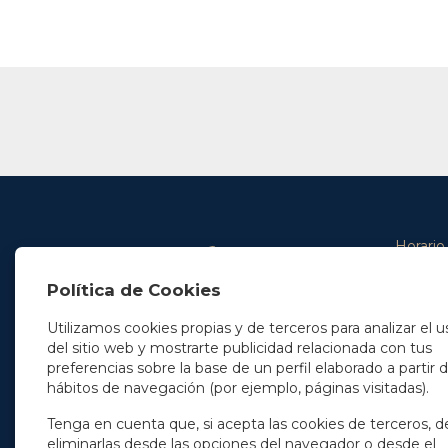
Horario
De lunes 
Política de Cookies
De 9.00 
En Madrid
y de 14.3
+34 91 077 32 36
Utilizamos cookies propias y de terceros para analizar el u
info@soleryllach.com
Viernes:
del sitio web y mostrarte publicidad relacionada con tus
De 8.30 
preferencias sobre la base de un perfil elaborado a partir 
En Barcelona
hábitos de navegación (por ejemplo, páginas visitadas).
Beethoven 13
08021 Barcelona
+34 93 201 87 33
Tenga en cuenta que, si acepta las cookies de terceros, d
info@soleryllach.com
eliminarlas desde las opciones del navegador o desde el