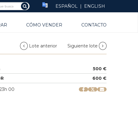
ESPAÑOL
|
ENGLISH
RAR
CÓMO VENDER
CONTACTO
Lote anterior
Siguiente lote
a
500 €
OR
600 €
| 23h 00