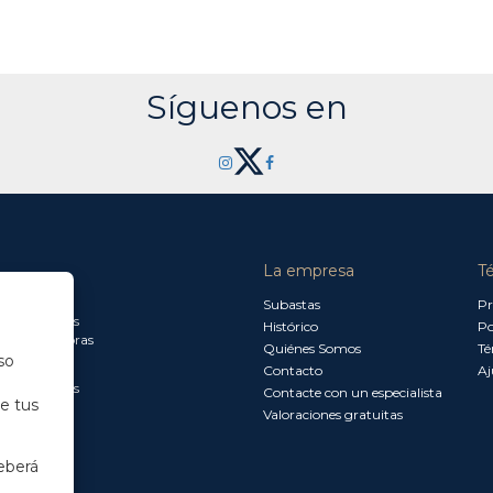
Síguenos en
La empresa
T
a jueves:
Subastas
Pr
a 13.30 horas
Histórico
Po
0 a 18.00 horas
Quiénes Somos
Té
so
Contacto
Aj
a 15.00 horas
Contacte con un especialista
de tus
Valoraciones gratuitas
eberá