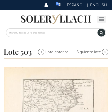
ESPAÑOL
|
ENGLISH
Lote 503
Lote anterior
Siguiente lote