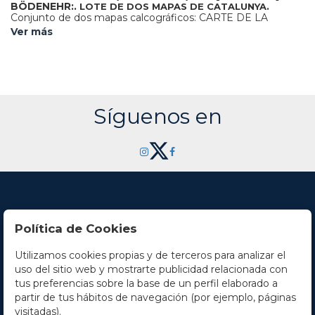
BÖDENEHR:.
LOTE DE DOS MAPAS DE CATALUNYA.
Conjunto de dos mapas calcográficos: CARTE DE LA
PRINCIPAUTE DE CATALOGNE. 19 x 24 cm. Huella: 11,5 x
Ver más
16,5 cm. Perteneciente a la obra "Les Plans et Profils des
principals villes et lieux considerables de la Principauté de
Catalogne...". Colomer 19-II. [Más:] DAS FURTHENTHUM
CATALONIEN. Grabado 12 de un antiguo libro alemán
editado durante la guerra de sucesión. Límites iluminados.
Grabado al cobre Huella: 16 x 24 cm. Papel: 19 x 32 cm.
Colomer 40.
Síguenos en
Política de Cookies
Utilizamos cookies propias y de terceros para analizar el
Contacto
uso del sitio web y mostrarte publicidad relacionada con
tus preferencias sobre la base de un perfil elaborado a
Horario
partir de tus hábitos de navegación (por ejemplo, páginas
visitadas).
La empresa