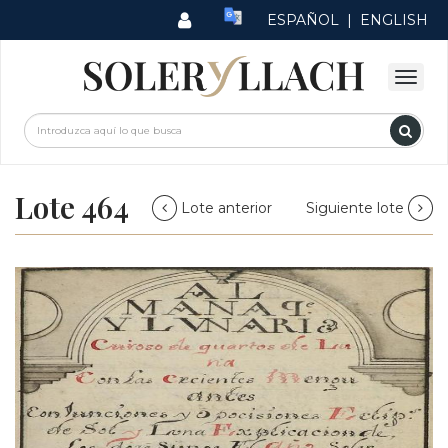
ESPAÑOL
|
ENGLISH
Lote 464
Lote anterior
Siguiente lote