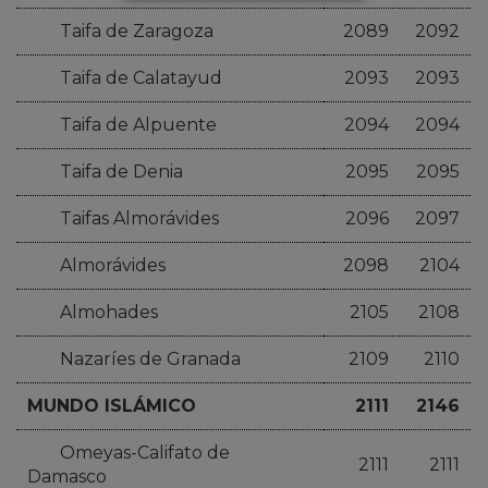
Taifa de Zaragoza
2089
2092
Taifa de Calatayud
2093
2093
Taifa de Alpuente
2094
2094
Taifa de Denia
2095
2095
Taifas Almorávides
2096
2097
Almorávides
2098
2104
Almohades
2105
2108
Nazaríes de Granada
2109
2110
MUNDO ISLÁMICO
2111
2146
Omeyas-Califato de
2111
2111
Damasco