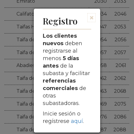
Emirato
2030
2033
Califato
2034
2046
×
Registro
Taifas Hammudíes
2047
2053
Los clientes
Taifa de Granada
2054
2056
nuevos
deben
registrarse al
Taifa de Ceuta
2057
2057
menos
5 días
antes
de la
Abadies de Sevilla
2058
2061
subasta y facilitar
Taifa de Badajoz
2062
2062
referencias
comerciales
de
Taifa de Almería
2063
2068
otras
subastadoras.
Taifa de Valencia
2069
2075
Inicie sesión o
Taifa de Toledo y Valencia
2076
2086
regístrese
aquí
.
Taifa de Córdoba
2087
2088