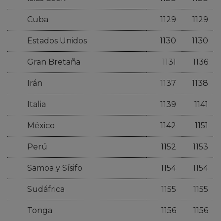
Cuba
1129
1129
Estados Unidos
1130
1130
Gran Bretaña
1131
1136
Irán
1137
1138
Italia
1139
1141
México
1142
1151
Perú
1152
1153
Samoa y Sísifo
1154
1154
Sudáfrica
1155
1155
Tonga
1156
1156