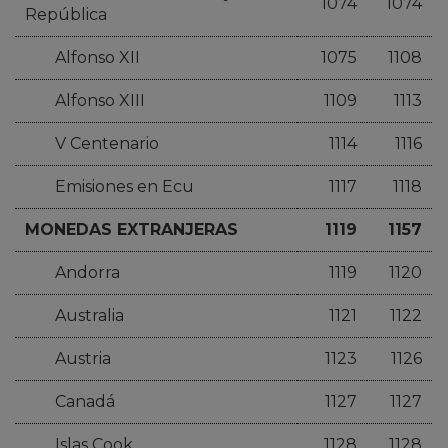
1074
1074
República
Alfonso XII
1075
1108
Alfonso XIII
1109
1113
V Centenario
1114
1116
Emisiones en Ecu
1117
1118
MONEDAS EXTRANJERAS
1119
1157
Andorra
1119
1120
Australia
1121
1122
Austria
1123
1126
Canadá
1127
1127
Islas Cook
1128
1128