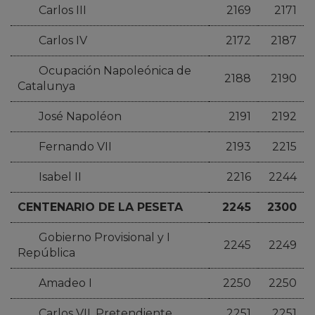
Carlos III
2169
2171
Carlos IV
2172
2187
Ocupación Napoleónica de
2188
2190
Catalunya
José Napoléon
2191
2192
Fernando VII
2193
2215
Isabel II
2216
2244
CENTENARIO DE LA PESETA
2245
2300
Gobierno Provisional y I
2245
2249
República
Amadeo I
2250
2250
Carlos VII, Pretendiente
2251
2251