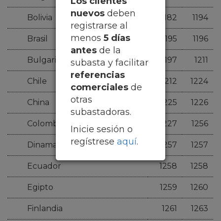
Los clientes
nuevos
deben
Bolivia
1182
1194
registrarse al
menos
5 días
Brasil
1195
1196
antes
de la
Bulgaria
1197
1211
subasta y facilitar
referencias
Chile
1212
1224
comerciales
de
otras
China
1225
1226
subastadoras.
Colombia
1227
1256
Inicie sesión o
regístrese
aquí
.
Dinamarca y áerea
1257
1257
Ecuador
1258
1258
Egipto
1259
1260
Finlandia
1261
1263