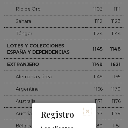
Río de Oro
1103
1111
Sahara
1112
1123
Tánger
1124
1144
LOTES Y COLECCIONES
1145
1148
ESPAÑA Y DEPENDENCIAS
EXTRANJERO
1149
1621
Alemania y área
1149
1165
Argentina
1166
1170
Australia
1171
1176
×
Registro
Austria
1177
1179
Bélgica
1180
1181